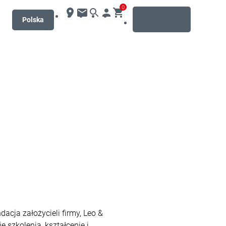
0
MENU
Polska
acja założycieli firmy, Leo &
 szkolenia, kształcenie i