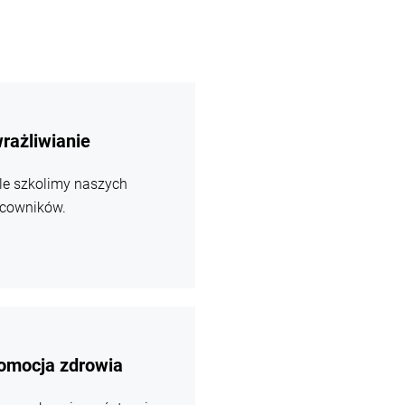
i
rażliwianie
le szkolimy naszych
acowników.
i
omocja zdrowia