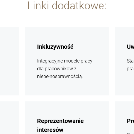
Linki dodatkowe:
więcej
więcej
informacji
informacj
Inkluzywność
Uw
Integracyjne modele pracy
Sta
dla pracowników z
pr
niepełnosprawnością.
więcej
więcej
informacji
informacj
Reprezentowanie
Pr
interesów