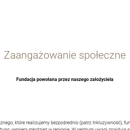
Zaangażowanie społeczne
Fundacja powołana przez naszego założyciela
ego, które realizujemy bezpośrednio (patrz Inkluzywność), fund
ftung, wspiera młodzież w regionie. W centrum uwagi znajdują się