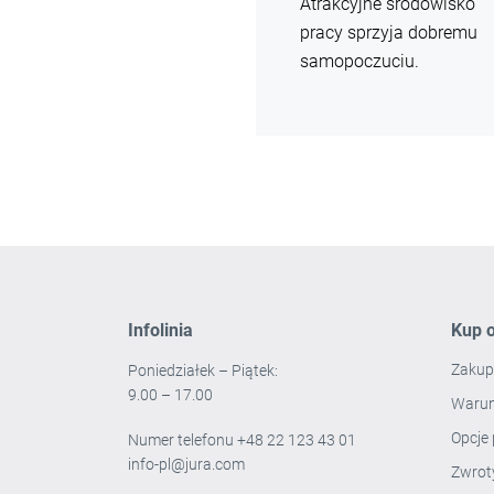
Atrakcyjne środowisko
pracy sprzyja dobremu
samopoczuciu.
Infolinia
Kup o
Zakup
Poniedziałek – Piątek:
9.00 – 17.00
Warun
Opcje 
Numer telefonu
+48 22 123 43 01
info-pl@jura.com
Zwro