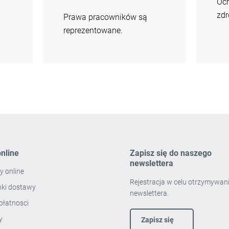
Och
zdr
Prawa pracowników są
reprezentowane.
nline
Zapisz się do naszego
newslettera
y online
Rejestracja w celu otrzymywan
ki dostawy
newslettera.
płatnosci
ty
Zapisz się