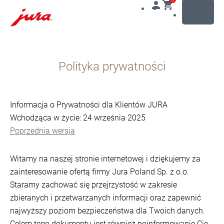
MENU
Przejdź
do
Polityka prywatności
treści
Przejdź
do
opcji
Informacja o Prywatności dla Klientów JURA
wyszukiwania
Wchodząca w życie: 24 września 2025
Poprzednia wersja
Witamy na naszej stronie internetowej i dziękujemy za
zainteresowanie ofertą firmy Jura Poland Sp. z o.o.
Staramy zachować się przejrzystość w zakresie
zbieranych i przetwarzanych informacji oraz zapewnić
najwyższy poziom bezpieczeństwa dla Twoich danych.
Celem tego dokumentu jest również poinformowanie Cię