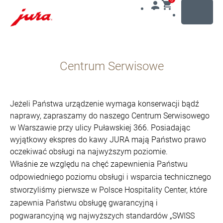
MENU
Przejdź
do
Centrum Serwisowe
treści
Przejdź
do
opcji
Jeżeli Państwa urządzenie wymaga konserwacji bądź
wyszukiwania
naprawy, zapraszamy do naszego Centrum Serwisowego
w Warszawie przy ulicy Puławskiej 366. Posiadając
wyjątkowy ekspres do kawy JURA mają Państwo prawo
oczekiwać obsługi na najwyższym poziomie.
Właśnie ze względu na chęć zapewnienia Państwu
odpowiedniego poziomu obsługi i wsparcia technicznego
stworzyliśmy pierwsze w Polsce Hospitality Center, które
zapewnia Państwu obsługę gwarancyjną i
pogwarancyjną wg najwyższych standardów „SWISS