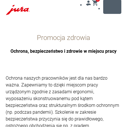
MENU
Przejdź
do
Promocja zdrowia
treści
Przejdź
do
Ochrona, bezpieczeństwo i zdrowie w miejscu pracy
opcji
wyszukiwania
Ochrona naszych pracowników jest dla nas bardzo
ważna. Zapewniamy to dzięki miejscom pracy
urządzonym zgodnie z zasadami ergonomii,
wyposażeniu skonstruowanemu pod kątem
bezpieczeństwa oraz strukturalnym środkom ochronnym
(np. podczas pandemii). Szkolenie w zakresie
bezpieczeństwa przyczynia się do prawidłowego,
ostrożnego obchodzenia się np. z prądem.