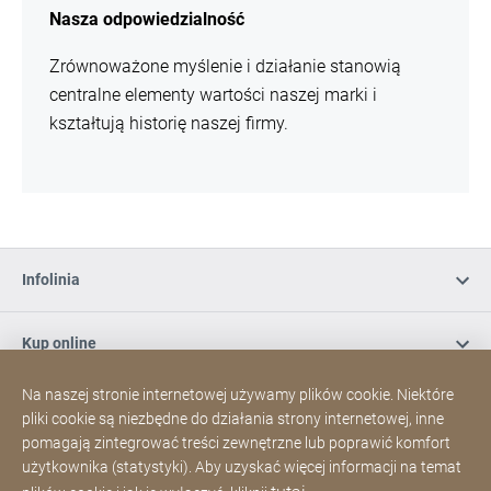
Nasza odpowiedzialność
Zrównoważone myślenie i działanie stanowią
centralne elementy wartości naszej marki i
kształtują historię naszej firmy.
Infolinia
Kup online
Na naszej stronie internetowej używamy plików cookie. Niektóre
Zapisz się do naszego newslettera
pliki cookie są niezbędne do działania strony internetowej, inne
pomagają zintegrować treści zewnętrzne lub poprawić komfort
użytkownika (statystyki). Aby uzyskać więcej informacji na temat
Media społecznościowe