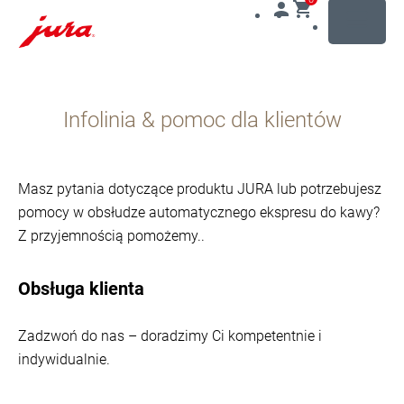
MENU
Przejdź
do
Infolinia & pomoc dla klientów
treści
Przejdź
do
opcji
Masz pytania dotyczące produktu JURA lub potrzebujesz
wyszukiwania
pomocy w obsłudze automatycznego ekspresu do kawy?
Z przyjemnością pomożemy..
Obsługa klienta
Zadzwoń do nas – doradzimy Ci kompetentnie i
indywidualnie.