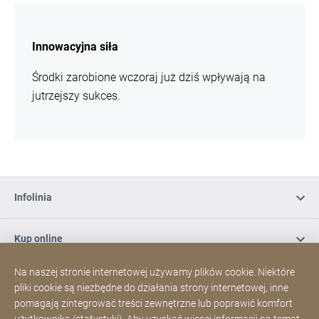
więcej
informacji
Innowacyjna siła
Środki zarobione wczoraj już dziś wpływają na
jutrzejszy sukces.
Infolinia
Kup online
Na naszej stronie internetowej używamy plików cookie. Niektóre
Zapisz się do naszego newslettera
pliki cookie są niezbędne do działania strony internetowej, inne
pomagają zintegrować treści zewnętrzne lub poprawić komfort