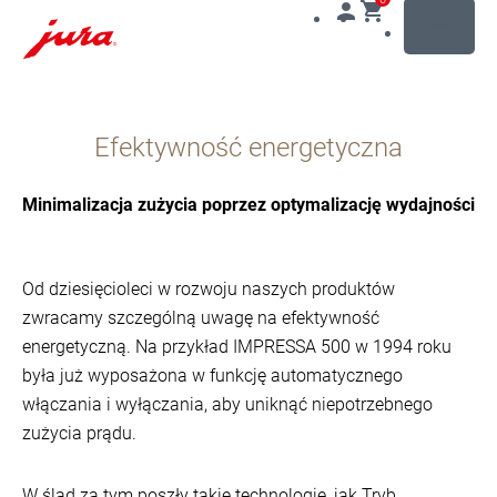
MENU
Przejdź
do
Efektywność energetyczna
treści
Przejdź
do
Minimalizacja zużycia poprzez optymalizację wydajności
opcji
wyszukiwania
Od dziesięcioleci w rozwoju naszych produktów
zwracamy szczególną uwagę na efektywność
energetyczną. Na przykład IMPRESSA 500 w 1994 roku
była już wyposażona w funkcję automatycznego
włączania i wyłączania, aby uniknąć niepotrzebnego
zużycia prądu.
W ślad za tym poszły takie technologie, jak Tryb