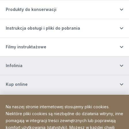
Produkty do konserwacji
Instrukcja obsługi i pliki do pobrania
Filmy instruktażowe
Infolinia
Kup online
Zapisz się do naszego newslettera
Na naszej stronie internetowej stosujemy pliki cookies.
Niektóre pliki cookies są niezbędne do działania witryny, inne
pomagają w integracji treści zewnętrznych lub poprawiają
Media społecznościowe
komfort użytkowania (statystyki). Możesz w każdej chwili