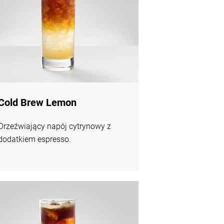
Cold Brew Lemon
Orzeźwiający napój cytrynowy z
dodatkiem espresso.
j