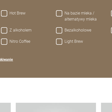
Hot Brew
Na bazie mleka /
alternatywy mleka
Z alkoholem
Bezalkoholowe
Nitro Coffee
Light Brew
ukiwanie
Więcej
Więce