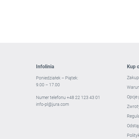
Infolinia
Kup o
Zakup
Poniedziałek – Piątek:
9.00 – 17.00
Warun
Opcje 
Numer telefonu
+48 22 123 43 01
info-pl@jura.com
Zwro
Regul
Odstą
Polit