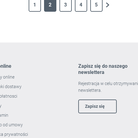
1
2
3
4
5
następny
nline
Zapisz się do naszego
newslettera
y online
Rejestracja w celu otrzymywan
ki dostawy
newslettera.
płatnosci
ty
Zapisz się
amin
p od umowy
yka prywatności