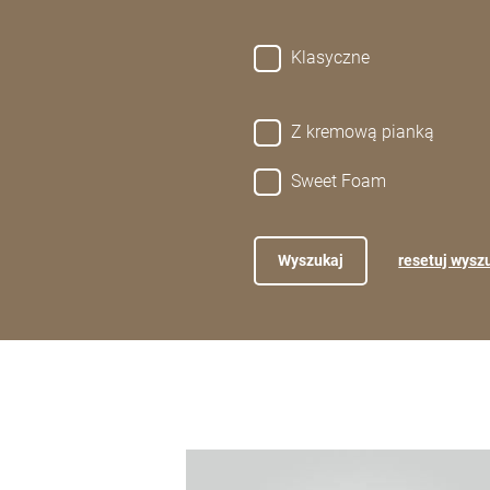
Klasyczne
Z kremową pianką
Sweet Foam
resetuj wysz
Więcej