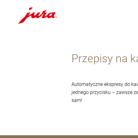
Przejdź
do
treści
Przepisy na 
Przejdź
do
opcji
wyszukiwania
Automatyczne ekspresy do ka
jednego przycisku – zawsze ze
sam!