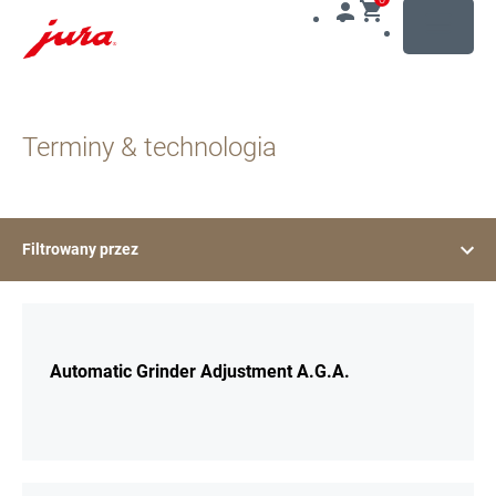
MENU
Przejdź
do
Terminy & technologia
treści
Przejdź
do
opcji
wyszukiwania
Filtrowany przez
Więcej
Automatic Grinder Adjustment A.G.A.
Więcej