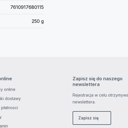
7610917680115
250 g
online
Zapisz się do naszego
newslettera
y online
Rejestracja w celu otrzymyw
ki dostawy
newslettera.
 płatnosci
y
Zapisz się
amin