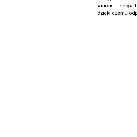
»monsooning«. P
dzięki czemu odp