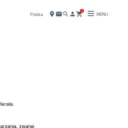
0
MENU
Polska
Kerala.
arzania, zwanej