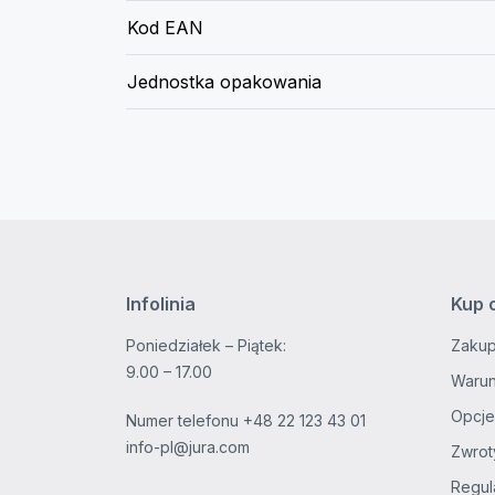
Kod EAN
Jednostka opakowania
Infolinia
Kup 
Poniedziałek – Piątek:
Zakup
9.00 – 17.00
Warun
Opcje
Numer telefonu
+48 22 123 43 01
info-pl@jura.com
Zwrot
Regul