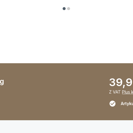
39,9
 g
Z VAT
Plus 
Artyk