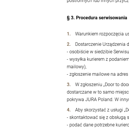
postronnych lub innych przyc
§ 3. Procedura serwisowania
Warunkiem rozpoczęcia usł
Dostarczenie Urządzenia 
- osobiście w siedzibie Serwisu
- wysyłka kurierem z podaniem
mailowy),
- zgłoszenie mailowe na adres 
W zgłoszeniu „Door to door
dostarczane w to samo miejsce
pokrywa JURA Poland. W innym 
Aby skorzystać z usługi „D
- skontaktować się z obsługą s
- podać dane potrzebne kurier