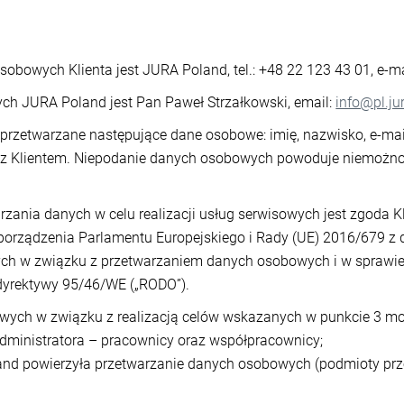
obowych Klienta jest JURA Poland, tel.: +48 22 123 43 01, e-ma
ch JURA Poland jest Pan Paweł Strzałkowski, email:
info@pl.ju
przetwarzane następujące dane osobowe: imię, nazwisko, e-mail
z Klientem. Niepodanie danych osobowych powoduje niemożność
zania danych w celu realizacji usług serwisowych jest zgoda 
Rozporządzenia Parlamentu Europejskiego i Rady (UE) 2016/679 z 
nych w związku z przetwarzaniem danych osobowych i w spraw
 dyrektywy 95/46/WE („RODO”).
ych w związku z realizacją celów wskazanych w punkcie 3 m
dministratora – pracownicy oraz współpracownicy;
and powierzyła przetwarzanie danych osobowych (podmioty prz