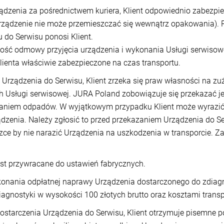
ądzenia za pośrednictwem kuriera, Klient odpowiednio zabezpi
Urządzenie nie może przemieszczać się wewnątrz opakowania).
 do Serwisu ponosi Klient.
ość odmowy przyjęcia urządzenia i wykonania Usługi serwisowej, 
Klienta właściwie zabezpieczone na czas transportu.
rządzenia do Serwisu, Klient zrzeka się praw własności na zuży
Usługi serwisowej. JURA Poland zobowiązuje się przekazać je 
rzaniem odpadów. W wyjątkowym przypadku Klient może wyrazić
zenia. Należy zgłosić to przed przekazaniem Urządzenia do Se
czce by nie narazić Urządzenia na uszkodzenia w transporcie. Z
est przywracane do ustawień fabrycznych.
ania odpłatnej naprawy Urządzenia dostarczonego do zdiagno
agnostyki w wysokości 100 złotych brutto oraz kosztami transp
starczenia Urządzenia do Serwisu, Klient otrzymuje pisemne p