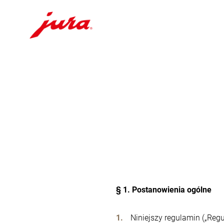
Przejdź
do
treści
Przejdź
do
opcji
wyszukiwania
§ 1. Postanowienia ogólne
Niniejszy regulamin („Regu