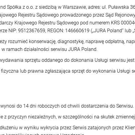
nd Spółka z o.o. z siedzibą w Warszawie, adres: ul. Puławska 
Krajowego Rejestru Sądowego prowadzonego przez Sąd Rejonow
odarczy Krajowego Rejestru Sądowego pod numerem KRS 00004
erze NIP: 9512367659, REGON: 146660619 („JURA Poland” lub „
leży rozumieć konserwację, diagnostykę, naprawę odpłatną, na
j w ramach działalności serwisu JURA Poland.
wydawania sprzętu oddanego do dokonania Usługi serwisu jest
 fizyczna lub prawna zgłaszająca sprzęt do wykonania Usługi s
wynosi do 14 dni roboczych od chwili dostarczenia do Serwisu
e z przyczyn niezależnych, w szczególności na skutek zmiennej
łużeniu w wyniku wykrycia przez Serwis zatajonych przez Klient