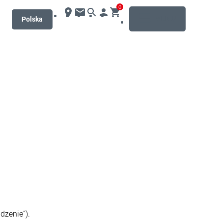
0
MENU
Polska
dzenie”).