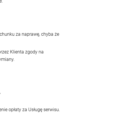
e.
rachunku za naprawę, chyba że
rzez Klienta zgody na
wymiany.
,
nie opłaty za Usługę serwisu.