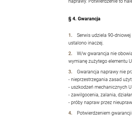
naprawy. Potwierdzenie to nal
§ 4. Gwarancja
Serwis udziela 90-dniowej
ustalono inaczej.
W/w gwarancja nie obowią
wymianę zużytego elementu U
Gwarancja naprawy nie pr
- nieprzestrzegania zasad uży
- uszkodzeń mechanicznych U
- zawilgocenia, zalania, dzia
- próby napraw przez nieupra
Potwierdzeniem gwarancji 