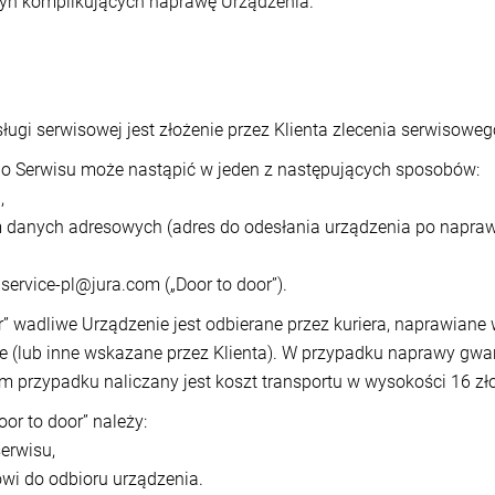
zyn komplikujących naprawę Urządzenia.
ugi serwisowej jest złożenie przez Klienta zlecenia serwisoweg
do Serwisu może nastąpić w jeden z następujących sposobów:
,
 danych adresowych (adres do odesłania urządzenia po naprawi
service-pl@jura.com („Door to door”).
” wadliwe Urządzenie jest odbierane przez kuriera, naprawiane 
 (lub inne wskazane przez Klienta). W przypadku naprawy gwar
przypadku naliczany jest koszt transportu w wysokości 16 złot
oor to door” należy:
erwisu,
owi do odbioru urządzenia.