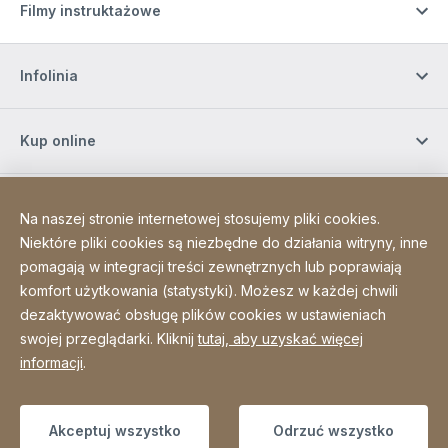
Filmy instruktażowe
Infolinia
Kup online
Zapisz się do naszego newslettera
Na naszej stronie internetowej stosujemy pliki cookies.
Niektóre pliki cookies są niezbędne do działania witryny, inne
pomagają w integracji treści zewnętrznych lub poprawiają
Media społecznościowe
komfort użytkowania (statystyki). Możesz w każdej chwili
dezaktywować obsługę plików cookies w ustawieniach
swojej przeglądarki. Kliknij
tutaj, aby uzyskać więcej
Site Web
[Website information]
Mapa strony
informacji
.
Copyright © 2026
Akceptuj wszystko
Odrzuć wszystko