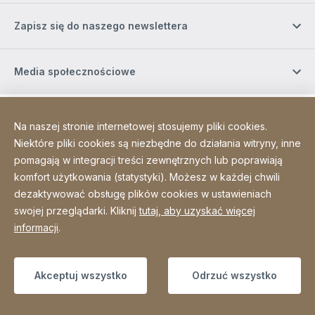
Zapisz się do naszego newslettera
Media społecznościowe
Site Web
[Website information]
Mapa strony
Na naszej stronie internetowej stosujemy pliki cookies.
Niektóre pliki cookies są niezbędne do działania witryny, inne
pomagają w integracji treści zewnętrznych lub poprawiają
komfort użytkowania (statystyki). Możesz w każdej chwili
Copyright © 2026
dezaktywować obsługę plików cookies w ustawieniach
swojej przeglądarki. Kliknij
tutaj, aby uzyskać więcej
informacji
.
Akceptuj wszystko
Odrzuć wszystko