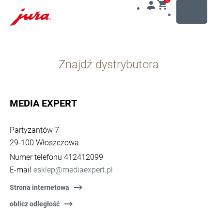
MENU
Przejdź
do
Znajdź dystrybutora
treści
Przejdź
do
opcji
MEDIA EXPERT
wyszukiwania
Partyzantów 7
29-100 Włoszczowa
Numer telefonu 412412099
E-mail
esklep@mediaexpert.pl
Strona internetowa
oblicz odległość