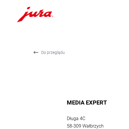
Przejdź
do
treści
Przejdź
Do przeglądu
do
opcji
wyszukiwania
MEDIA EXPERT
Powrót
do
Długa 4C
przeglądu
58-309 Wałbrzych