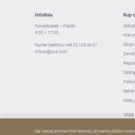
Infolinia
Kup o
Zakup
Poniedziałek – Piątek:
9.00 – 17.00
Warun
Opcje 
Numer telefonu
+48 22 123 43 01
info-pl@jura.com
Zwro
Regul
Odstą
Polit
Dekla
Nota 
Na naszej stronie internetowej używamy plików cookie.