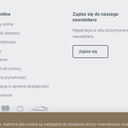
nline
Zapisz się do naszego
newslettera
y online
Rejestracja w celu otrzymywan
ki dostawy
newslettera.
płatnosci
ty
Zapisz się
amin
p od umowy
yka prywatności
racja w sprawie dostępności
prawna
 Niektóre pliki cookie są niezbędne do działania strony internetowej, in