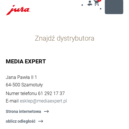
MENU
Przejdź
do
Znajdź dystrybutora
treści
Przejdź
do
opcji
MEDIA EXPERT
wyszukiwania
Jana Pawła II 1
64-500 Szamotuły
Numer telefonu 61 292 17 37
E-mail
esklep@mediaexpert.pl
Strona internetowa
oblicz odległość