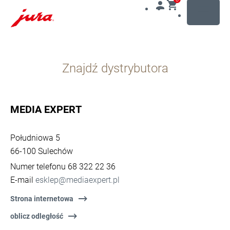
MENU
Przejdź
do
Znajdź dystrybutora
treści
Przejdź
do
opcji
MEDIA EXPERT
wyszukiwania
Południowa 5
66-100 Sulechów
Numer telefonu 68 322 22 36
E-mail
esklep@mediaexpert.pl
Strona internetowa
oblicz odległość