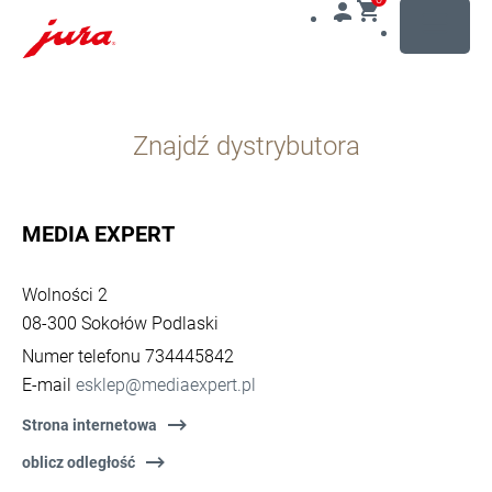
MENU
Przejdź
do
Znajdź dystrybutora
treści
Przejdź
do
opcji
MEDIA EXPERT
wyszukiwania
Wolności 2
08-300 Sokołów Podlaski
Numer telefonu 734445842
E-mail
esklep@mediaexpert.pl
Strona internetowa
oblicz odległość