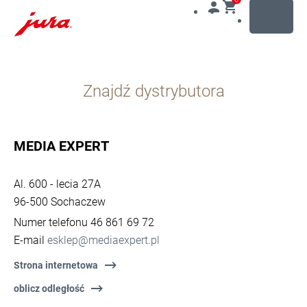
MENU
Przejdź
do
Znajdź dystrybutora
treści
Przejdź
do
opcji
MEDIA EXPERT
wyszukiwania
Al. 600 - lecia 27A
96-500 Sochaczew
Numer telefonu 46 861 69 72
E-mail
esklep@mediaexpert.pl
Strona internetowa
oblicz odległość