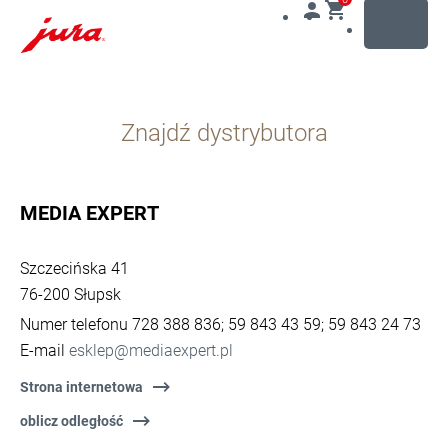
MENU
Przejdź
do
Znajdź dystrybutora
treści
Przejdź
do
opcji
MEDIA EXPERT
wyszukiwania
Szczecińska 41
76-200 Słupsk
Numer telefonu 728 388 836; 59 843 43 59; 59 843 24 73
E-mail
esklep@mediaexpert.pl
Strona internetowa
oblicz odległość