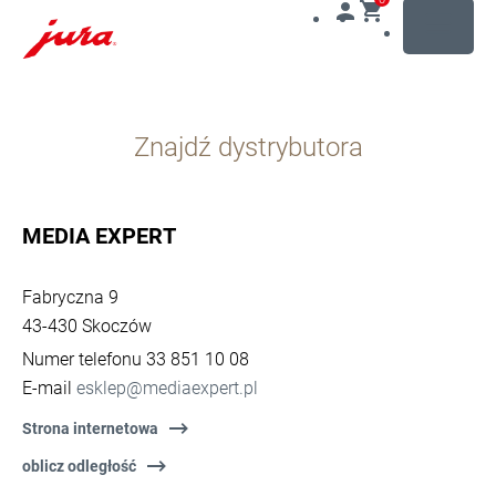
MENU
Przejdź
do
Znajdź dystrybutora
treści
Przejdź
do
opcji
MEDIA EXPERT
wyszukiwania
Fabryczna 9
43-430 Skoczów
Numer telefonu 33 851 10 08
E-mail
esklep@mediaexpert.pl
Strona internetowa
oblicz odległość