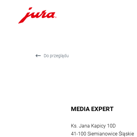
Przejdź
do
treści
Przejdź
Do przeglądu
do
opcji
wyszukiwania
MEDIA EXPERT
Powrót
do
Ks. Jana Kapicy 10D
przeglądu
41-100 Siemianowice Śląskie