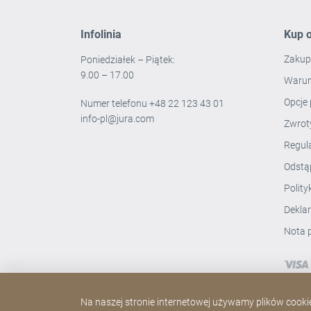
Infolinia
Kup o
Zakup
Poniedziałek – Piątek:
9.00 – 17.00
Warun
Opcje 
Numer telefonu
+48 22 123 43 01
info-pl@jura.com
Zwro
Regul
Odstą
Polit
Dekla
Nota 
Na naszej stronie internetowej używamy plików cookie.