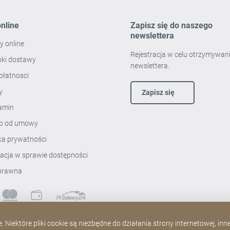
nline
Zapisz się do naszego
newslettera
y online
Rejestracja w celu otrzymywan
ki dostawy
newslettera.
płatnosci
ty
Zapisz się
amin
p od umowy
yka prywatności
racja w sprawie dostępności
prawna
 Niektóre pliki cookie są niezbędne do działania strony internetowej, in