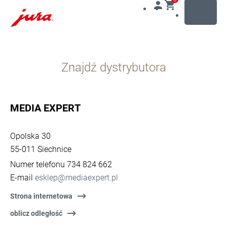
MENU
Przejdź
do
Znajdź dystrybutora
treści
Przejdź
do
opcji
MEDIA EXPERT
wyszukiwania
Opolska 30
55-011 Siechnice
Numer telefonu 734 824 662
E-mail
esklep@mediaexpert.pl
Strona internetowa
oblicz odległość