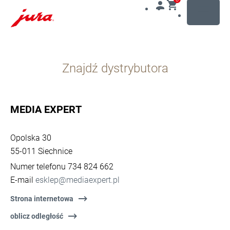
MENU
Przejdź
do
Znajdź dystrybutora
treści
Przejdź
do
opcji
MEDIA EXPERT
wyszukiwania
Opolska 30
55-011 Siechnice
Numer telefonu 734 824 662
E-mail
esklep@mediaexpert.pl
Strona internetowa
oblicz odległość