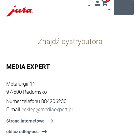
MENU
Przejdź
do
Znajdź dystrybutora
treści
Przejdź
do
opcji
MEDIA EXPERT
wyszukiwania
Metalurgii 11
97-500 Radomsko
Numer telefonu 884206230
E-mail
esklep@mediaexpert.pl
Strona internetowa
oblicz odległość