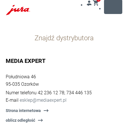
MENU
Przejdź
do
Znajdź dystrybutora
treści
Przejdź
do
opcji
MEDIA EXPERT
wyszukiwania
Południowa 46
95-035 Ozorków
Numer telefonu 42 236 12 78; 734 446 135
E-mail
esklep@mediaexpert.pl
Strona internetowa
oblicz odległość