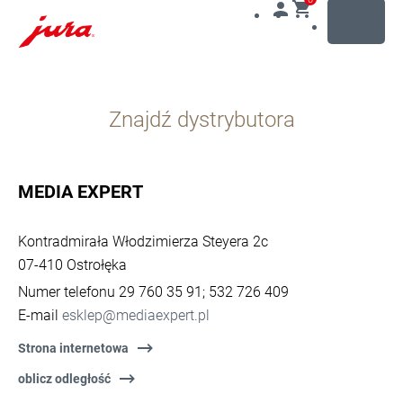
MENU
Przejdź
do
Znajdź dystrybutora
treści
Przejdź
do
opcji
MEDIA EXPERT
wyszukiwania
Kontradmirała Włodzimierza Steyera 2c
07-410 Ostrołęka
Numer telefonu 29 760 35 91; 532 726 409
E-mail
esklep@mediaexpert.pl
Strona internetowa
oblicz odległość