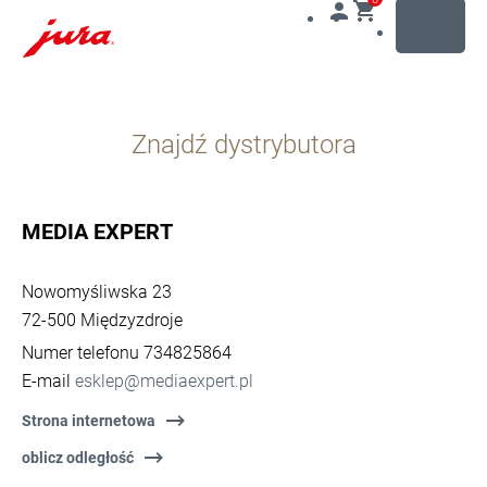
MENU
Przejdź
do
Znajdź dystrybutora
treści
Przejdź
do
opcji
MEDIA EXPERT
wyszukiwania
Nowomyśliwska 23
72-500 Międzyzdroje
Numer telefonu 734825864
E-mail
esklep@mediaexpert.pl
Strona internetowa
oblicz odległość