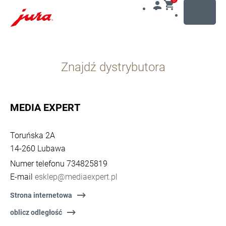
MENU
Przejdź
do
Znajdź dystrybutora
treści
Przejdź
do
opcji
MEDIA EXPERT
wyszukiwania
Toruńska 2A
14-260 Lubawa
Numer telefonu 734825819
E-mail
esklep@mediaexpert.pl
Strona internetowa
oblicz odległość