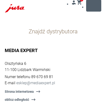
MENU
Przejdź
do
Znajdź dystrybutora
treści
Przejdź
do
opcji
MEDIA EXPERT
wyszukiwania
Olsztyńska 6
11-100 Lidzbark Warmiński
Numer telefonu 89 670 69 81
E-mail
esklep@mediaexpert.pl
Strona internetowa
oblicz odległość