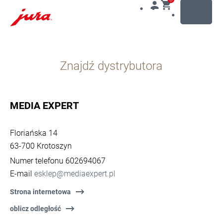
MENU
Przejdź
do
Znajdź dystrybutora
treści
Przejdź
do
opcji
MEDIA EXPERT
wyszukiwania
Floriańska 14
63-700 Krotoszyn
Numer telefonu 602694067
E-mail
esklep@mediaexpert.pl
Strona internetowa
oblicz odległość