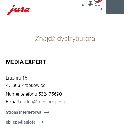
MENU
Przejdź
do
Znajdź dystrybutora
treści
Przejdź
do
opcji
MEDIA EXPERT
wyszukiwania
Ligonia 16
47-303 Krapkowice
Numer telefonu 532475690
E-mail
esklep@mediaexpert.pl
Strona internetowa
oblicz odległość