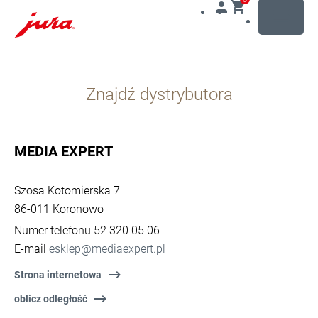
MENU
Przejdź
do
Znajdź dystrybutora
treści
Przejdź
do
opcji
MEDIA EXPERT
wyszukiwania
Szosa Kotomierska 7
86-011 Koronowo
Numer telefonu 52 320 05 06
E-mail
esklep@mediaexpert.pl
Strona internetowa
oblicz odległość