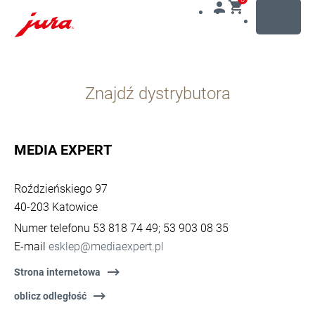
MENU
Przejdź
do
Znajdź dystrybutora
treści
Przejdź
do
opcji
MEDIA EXPERT
wyszukiwania
Roździeńskiego 97
40-203 Katowice
Numer telefonu 53 818 74 49; 53 903 08 35
E-mail
esklep@mediaexpert.pl
Strona internetowa
oblicz odległość