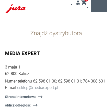
MENU
Przejdź
do
Znajdź dystrybutora
treści
Przejdź
do
opcji
MEDIA EXPERT
wyszukiwania
3 maja 1
62-800 Kalisz
Numer telefonu 62 598 01 30; 62 598 01 31; 784 308 631
E-mail
esklep@mediaexpert.pl
Strona internetowa
oblicz odległość