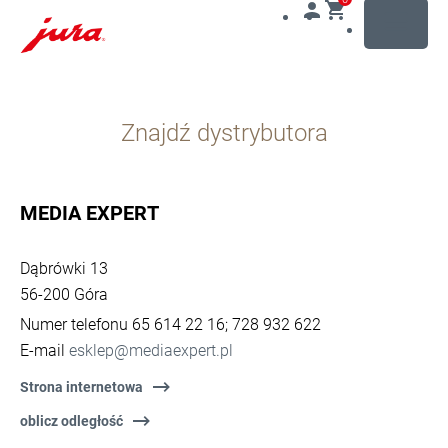
MENU
Przejdź
do
Znajdź dystrybutora
treści
Przejdź
do
opcji
MEDIA EXPERT
wyszukiwania
Dąbrówki 13
56-200 Góra
Numer telefonu 65 614 22 16; 728 932 622
E-mail
esklep@mediaexpert.pl
Strona internetowa
oblicz odległość