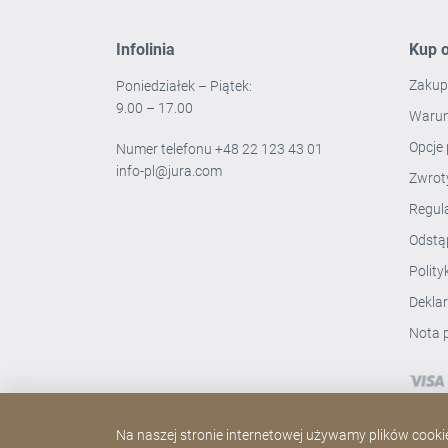
Infolinia
Kup o
Zakup
Poniedziałek – Piątek:
9.00 – 17.00
Warun
Opcje 
Numer telefonu
+48 22 123 43 01
info-pl@jura.com
Zwro
Regul
Odstą
Polit
Dekla
Nota 
Na naszej stronie internetowej używamy plików cookie.