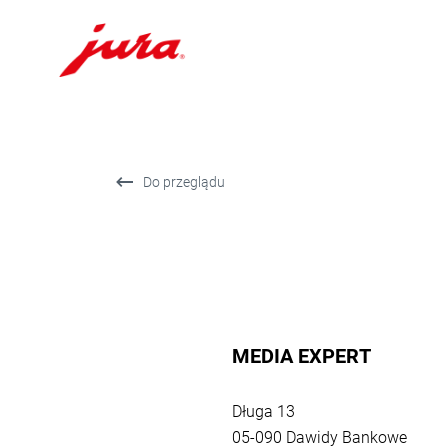
Przejdź
do
treści
Przejdź
Do przeglądu
do
opcji
wyszukiwania
MEDIA EXPERT
Powrót
do
Długa 13
przeglądu
05-090 Dawidy Bankowe