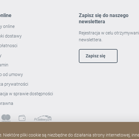
nline
Zapisz się do naszego
newslettera
y online
Rejestracja w celu otrzymywan
ki dostawy
newslettera.
płatnosci
ty
Zapisz się
amin
p od umowy
yka prywatności
racja w sprawie dostępności
prawna
 Niektóre pliki cookie są niezbędne do działania strony internetowej, in