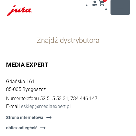
MENU
Przejdź
do
Znajdź dystrybutora
treści
Przejdź
do
opcji
MEDIA EXPERT
wyszukiwania
Gdańska 161
85-005 Bydgoszcz
Numer telefonu 52 515 53 31; 734 446 147
E-mail
esklep@mediaexpert.pl
Strona internetowa
oblicz odległość