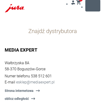
MENU
Przejdź
do
Znajdź dystrybutora
treści
Przejdź
do
opcji
MEDIA EXPERT
wyszukiwania
Wałbrzyska 8A
58-370 Boguszów-Gorce
Numer telefonu 538 512 601
E-mail
esklep@mediaexpert.pl
Strona internetowa
oblicz odległość