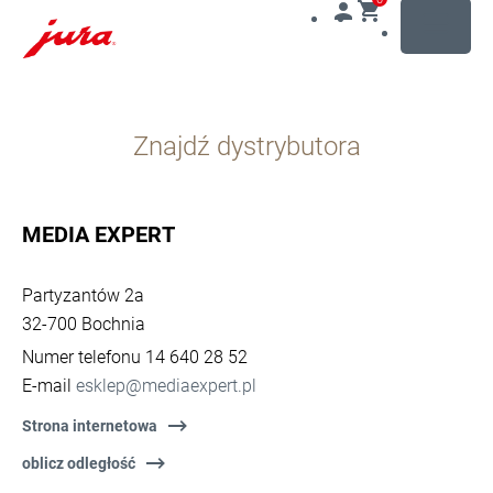
MENU
Przejdź
do
Znajdź dystrybutora
treści
Przejdź
do
opcji
MEDIA EXPERT
wyszukiwania
Partyzantów 2a
32-700 Bochnia
Numer telefonu 14 640 28 52
E-mail
esklep@mediaexpert.pl
Strona internetowa
oblicz odległość