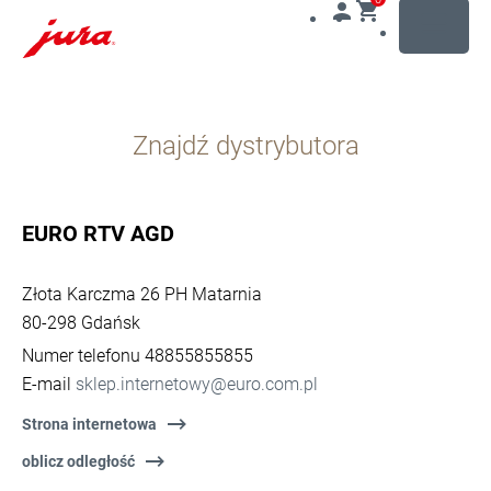
MENU
Przejdź
do
Znajdź dystrybutora
treści
Przejdź
do
opcji
EURO RTV AGD
wyszukiwania
Złota Karczma 26 PH Matarnia
80-298 Gdańsk
Numer telefonu 48855855855
E-mail
sklep.internetowy@euro.com.pl
Strona internetowa
oblicz odległość