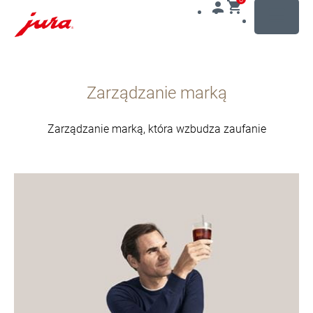
MENU
Przejdź
do
Zarządzanie marką
treści
Przejdź
do
Zarządzanie marką, która wzbudza zaufanie
opcji
wyszukiwania