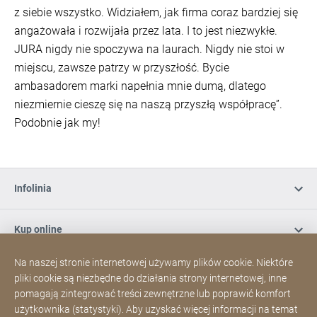
z siebie wszystko. Widziałem, jak firma coraz bardziej się
angażowała i rozwijała przez lata. I to jest niezwykłe.
JURA nigdy nie spoczywa na laurach. Nigdy nie stoi w
miejscu, zawsze patrzy w przyszłość. Bycie
ambasadorem marki napełnia mnie dumą, dlatego
niezmiernie cieszę się na naszą przyszłą współpracę”.
Podobnie jak my!
Infolinia
Kup online
Na naszej stronie internetowej używamy plików cookie. Niektóre
Zapisz się do naszego newslettera
pliki cookie są niezbędne do działania strony internetowej, inne
pomagają zintegrować treści zewnętrzne lub poprawić komfort
użytkownika (statystyki). Aby uzyskać więcej informacji na temat
Media społecznościowe