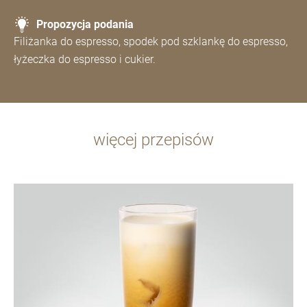
Propozycja podania
Filiżanka do espresso, spodek pod szklankę do espresso,
łyżeczka do espresso i cukier.
więcej przepisów
Więcej