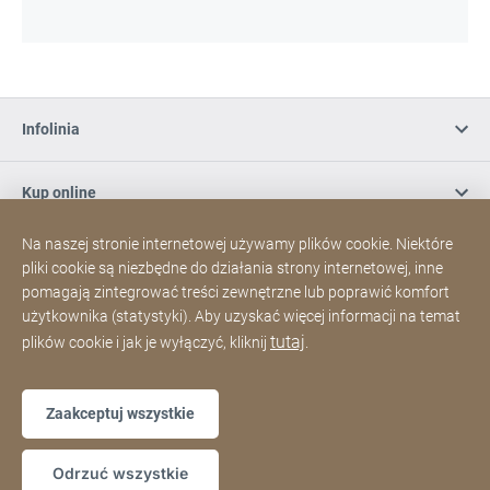
Infolinia
Kup online
Na naszej stronie internetowej używamy plików cookie. Niektóre
Zapisz się do naszego newslettera
pliki cookie są niezbędne do działania strony internetowej, inne
pomagają zintegrować treści zewnętrzne lub poprawić komfort
użytkownika (statystyki). Aby uzyskać więcej informacji na temat
Media społecznościowe
tutaj
plików cookie i jak je wyłączyć, kliknij
.
Mapa strony
Strona
[Website
Zaakceptuj wszystkie
internetowa
information]
Copyright © 2026
Odrzuć wszystkie