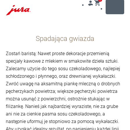
MENU
Przejdź
do
Spadająca gwiazda
treści
Przejdź
do
Zostań baristą: Nawet proste dekoracje przemienią
opcji
specjały kawowe z mlekiem w smakowite dzieła sztuki.
wyszukiwania
Zalecamy użycie do tego sosu czekoladowego, najlepiej
schłodzonego i płynnego, oraz drewnianej wykałaczki.
Zwróć uwagę na aksamitną piankę mleczną o drobnych
pęcherzykach powietrza; większe pęcherzyki powietrza
można usunąć z powierzchni, ostrożnie stukając w
filiżankę. Nanieś jak najbardziej wyraziste, nie za grube
ani nie za cienkie pasma sosu czekoladowego, a
następnie uformuj je stopniowo za pomocą wykałaczki.
Aby uzyskać idealny rezultat, po naniesieniu każdej linii