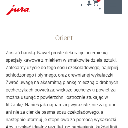
MENU
Przejdź
do
Orient
treści
Przejdź
do
Zostań baristą: Nawet proste dekoracje przemienią
opcji
specjały kawowe z mlekiem w smakowite dzieła sztuki.
wyszukiwania
Zalecamy użycie do tego sosu czekoladowego, najlepiej
schłodzonego i płynnego, oraz drewnianej wykałaczki.
Zwróć uwagę na aksamitną piankę mleczną o drobnych
pęcherzykach powietrza; większe pęcherzyki powietrza
można usunąć z powierzchni, ostrożnie stukając w
filiżankę. Nanieś jak najbardziej wyraziste, nie za grube
ani nie za cienkie pasma sosu czekoladowego, a
następnie uformuj je stopniowo za pomocą wykałaczki.
Aby uzyskać idealny rezultat, po naniesieniu każdej linii