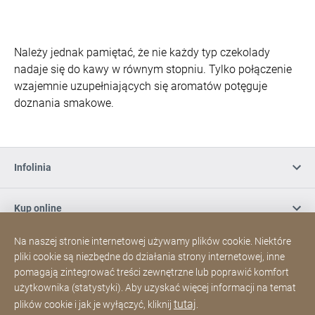
Należy jednak pamiętać, że nie każdy typ czekolady
nadaje się do kawy w równym stopniu. Tylko połączenie
wzajemnie uzupełniających się aromatów potęguje
doznania smakowe.
Infolinia
Kup online
Na naszej stronie internetowej używamy plików cookie. Niektóre
Zapisz się do naszego newslettera
pliki cookie są niezbędne do działania strony internetowej, inne
pomagają zintegrować treści zewnętrzne lub poprawić komfort
użytkownika (statystyki). Aby uzyskać więcej informacji na temat
Media społecznościowe
tutaj
plików cookie i jak je wyłączyć, kliknij
.